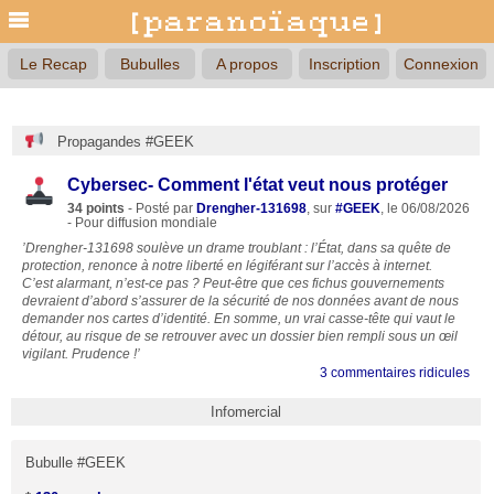
Le Recap
Bubulles
A propos
Inscription
Connexion
Propagandes #GEEK
Cybersec- Comment l'état veut nous protéger
34 points
- Posté par
Drengher-131698
, sur
#GEEK
, le 06/08/2026
- Pour diffusion mondiale
’Drengher-131698 soulève un drame troublant : l’État, dans sa quête de
protection, renonce à notre liberté en légiférant sur l’accès à internet.
C’est alarmant, n’est-ce pas ? Peut-être que ces fichus gouvernements
devraient d’abord s’assurer de la sécurité de nos données avant de nous
demander nos cartes d’identité. En somme, un vrai casse-tête qui vaut le
détour, au risque de se retrouver avec un dossier bien rempli sous un œil
vigilant. Prudence !’
3 commentaires ridicules
Infomercial
Bubulle #GEEK