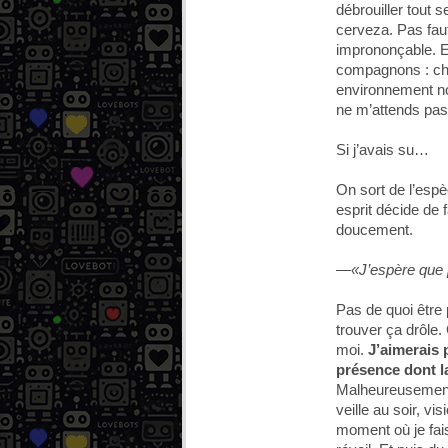
débrouiller tout s
cerveza. Pas fau
imprononçable. E
compagnons : chau
environnement n
ne m’attends pas 
Si j’avais su…
On sort de l’esp
esprit décide de f
doucement.
—«J’espère que pe
Pas de quoi être 
trouver ça drôle
moi.
J’aimerais 
présence dont l
Malheureusement,
veille au soir, v
moment où je fai