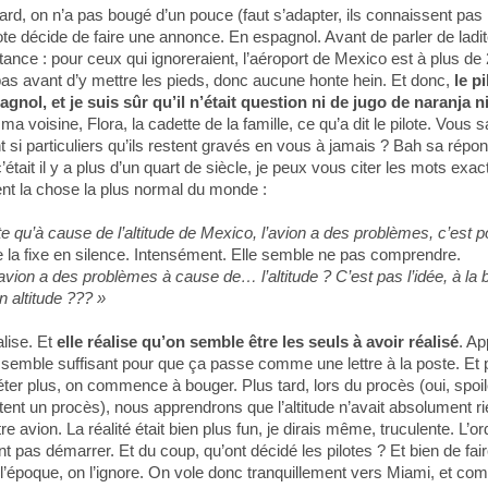
ard, on n’a pas bougé d’un pouce (faut s’adapter, ils connaissent pas l
ote décide de faire une annonce. En espagnol. Avant de parler de lad
tance : pour ceux qui ignoreraient, l’aéroport de Mexico est à plus de 
pas avant d’y mettre les pieds, donc aucune honte hein. Et donc,
le pi
nol, et je suis sûr qu’il n’était question ni de jugo de naranja n
 voisine, Flora, la cadette de la famille, ce qu’a dit le pilote. Vous 
si particuliers qu’ils restent gravés en vous à jamais ? Bah sa répons
était il y a plus d’un quart de siècle, je peux vous citer les mots exa
ent la chose la plus normal du monde :
e qu’à cause de l’altitude de Mexico, l’avion a des problèmes, c’est p
e la fixe en silence. Intensément. Elle semble ne pas comprendre.
’avion a des problèmes à cause de… l’altitude ? C’est pas l’idée, à la 
n altitude ??? »
éalise. Et
elle réalise qu’on semble être les seuls à avoir réalisé
. A
e semble suffisant pour que ça passe comme une lettre à la poste. Et 
éter plus, on commence à bouger. Plus tard, lors du procès (oui, spoil
itent un procès), nous apprendrons que l’altitude n’avait absolument ri
 avion. La réalité était bien plus fun, je dirais même, truculente. L’or
t pas démarrer. Et du coup, qu’ont décidé les pilotes ? Et bien de fai
 l’époque, on l’ignore. On vole donc tranquillement vers Miami, et co