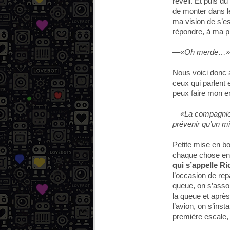
réveil. Et puis d
de monter dans l
ma vision de s’e
répondre, à ma p
—«Oh merde…»
Nous voici donc à
ceux qui parlent 
peux faire mon e
—«La compagnie n
prévenir qu’un min
Petite mise en bo
chaque chose en s
qui s’appelle Ri
l’occasion de rep
queue, on s’assoit
la queue et aprè
l’avion, on s’ins
première escale,