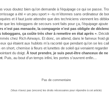
 vous doutez bien qu’on demande à l’équipage ce qui se passe. Trois
tterrissage a été « un peu sport » –tu m’étonnes sans ordinateur de bo
oquées et il faut juste attendre que des techniciens viennent les débl
te que les toboggans de secours sont faits pour ça, l’équipage ajoute
rs n’est pas menacée, la compagnie n’est pas obligée de déclenc
 toboggans, ça coûte très cher à remettre en état après »
. Décid
mmés chez Rich Airways. Et donc, on attend, dans le fameux froid gl
eux qui étaient aux hublots m’a raconté que pendant qu’on se les caillai
 en short, chemise à fleurs et lunettes de soleil qui venaient regarder 
ointant du doigt.
À tout prendre, je suis peut-être chanceux de ne
nt
. Puis, au bout d’un temps infini, les portes s’ouvrent enfin…
Pas de commentaire
(Vous n'avez pas (encore) les droits nécessaires pour répondre à cet article)