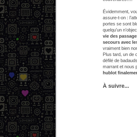
Évidemment, vous
assure-t-on : l’a
portes se sont bl
quelqu’un n’objec
vie des passage
secours avec les
vraiment bien no
Plus tard, un de c
défilé de badauds
marrant et nous p
hublot finaleme
À suivre...