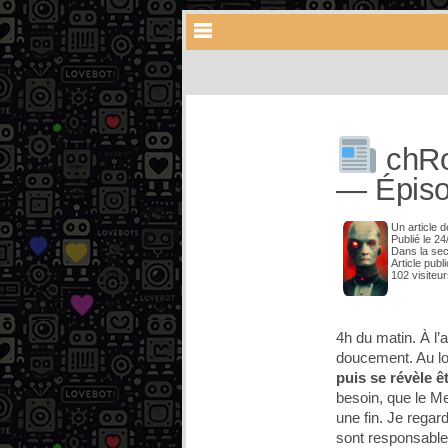
chRo
— Épiso
Un article 
Publié le 2
Dans la se
Article publ
102 visiteu
4h du matin. À l’
doucement. Au lo
puis se révèle 
besoin, que le Me
une fin. Je regar
sont responsables