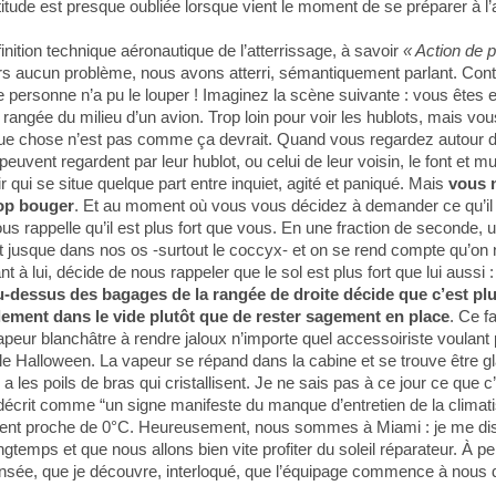
altitude est presque oubliée lorsque vient le moment de se préparer à l’
finition technique aéronautique de l’atterrissage, à savoir
« Action de 
ors aucun problème, nous avons atterri, sémantiquement parlant. Contac
e personne n’a pu le louper ! Imaginez la scène suivante : vous êtes
rangée du milieu d’un avion. Trop loin pour voir les hublots, mais v
 chose n’est pas comme ça devrait. Quand vous regardez autour de
peuvent regardent par leur hublot, ou celui de leur voisin, le font et m
ir qui se situe quelque part entre inquiet, agité et paniqué. Mais
vous 
rop bouger
. Et au moment où vous vous décidez à demander ce qu’il
vous rappelle qu’il est plus fort que vous. En une fraction de seconde,
it jusque dans nos os -surtout le coccyx- et on se rend compte qu’on 
nt à lui, décide de nous rappeler que le sol est plus fort que lui aussi 
u-dessus des bagages de la rangée de droite décide que c’est plu
lement dans le vide plutôt que de rester sagement en place
. Ce fa
peur blanchâtre à rendre jaloux n’importe quel accessoiriste voulant
e Halloween. La vapeur se répand dans la cabine et se trouve être g
 a les poils de bras qui cristallisent. Je ne sais pas à ce jour ce que c’
décrit comme “un signe manifeste du manque d’entretien de la climati
ment proche de 0°C. Heureusement, nous sommes à Miami : je me dis
ongtemps et que nous allons bien vite profiter du soleil réparateur. À pei
ensée, que je découvre, interloqué, que l’équipage commence à nous d