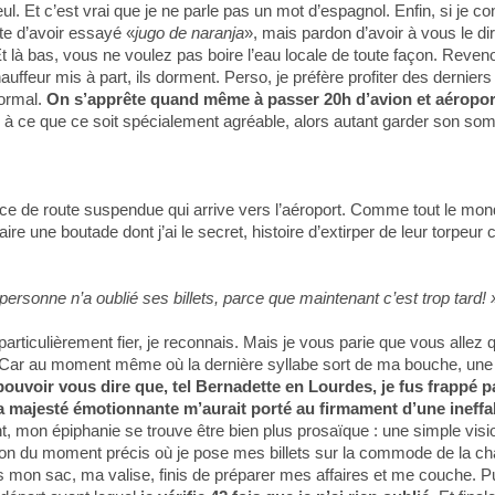
eul. Et c’est vrai que je ne parle pas un mot d’espagnol. Enfin, si je c
te d’avoir essayé «
jugo de naranja
», mais pardon d’avoir à vous le dire
t là bas, vous ne voulez pas boire l’eau locale de toute façon. Reve
ffeur mis à part, ils dorment. Perso, je préfère profiter des derniers
ormal.
On s’apprête quand même à passer 20h d’avion et aéropor
à ce que ce soit spécialement agréable, alors autant garder son somm
èce de route suspendue qui arrive vers l’aéroport. Comme tout le mon
aire une boutade dont j’ai le secret, histoire d’extirper de leur torpeu
rsonne n’a oublié ses billets, parce que maintenant c’est trop tard! 
particulièrement fier, je reconnais. Mais je vous parie que vous all
. Car au moment même où la dernière syllabe sort de ma bouche, une
pouvoir vous dire que, tel Bernadette en Lourdes, je fus frappé p
a majesté émotionnante m’aurait porté au firmament d’une ineffa
 mon épiphanie se trouve être bien plus prosaïque : une simple visi
ision du moment précis où je pose mes billets sur la commode de la c
s mon sac, ma valise, finis de préparer mes affaires et me couche. 