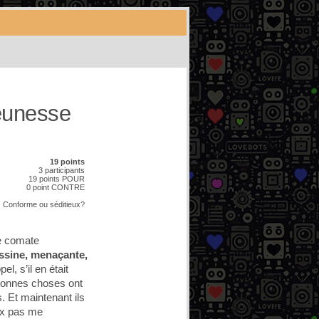
eunesse
19 points
3 participants
19 points POUR
0 point CONTRE
Conforme
ou
séditieux?
je comate
ssine, menaçante,
l, s’il en était
s bonnes choses ont
. Et maintenant ils
eux pas me