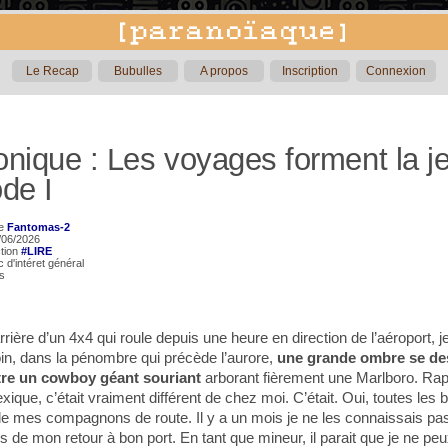
Le Recap
Bubulles
A propos
Inscription
Connexion
nique : Les voyages forment la j
de I
de
Fantomas-2
4/06/2026
ction
#LIRE
ic d'intéret général
rs
arrière d’un 4x4 qui roule depuis une heure en direction de l’aéroport, 
in, dans la pénombre qui précède l’aurore,
une grande ombre se de
être un cowboy géant souriant
arborant fièrement une Marlboro. Rappe
xique, c’était vraiment différent de chez moi. C’était. Oui, toutes le
de mes compagnons de route. Il y a un mois je ne les connaissais pas
 de mon retour à bon port. En tant que mineur, il parait que je ne p