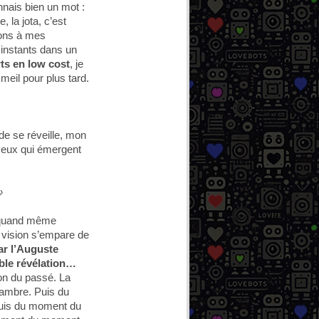
onnais bien un mot :
, la jota, c’est
nons à mes
 instants dans un
ts en low cost
, je
eil pour plus tard.
de se réveille, mon
r ceux qui émergent
»
ez quand même
 vision s’empare de
ar l’Auguste
ble révélation…
on du passé. La
hambre. Puis du
Puis du moment du