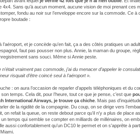
u départ avant lequel
je vérifie 42 fois que je n’ai rien oublié
. Et fin
e 4x4. Sans qu’à aucun moment, aucune vision de moi prenant ces mau
stomper, fondu au noir sur l’enveloppe encore sur la commode. Ce à 
ropre boutade :
 l’aéroport, et je concède qu’en fait, ça a des côtés pratiques un adu
espagnol, faut pas pousser non plus. Annie, la maman du groupe, règl
nregistrement sans souci. Même si Annie peste.
’était vraiment pas commode, j’ai du menacer d’appeler le consulat
eur risquait d’être coincé seul à l’aéroport ».
uche : on aura l’occasion de reparler d’appels téléphoniques et du co
on temps. Cela dit, pour l’heure, tout ce que je pense, c’est que
pou
ch International Airways, je trouve ça chiche
. Mais pas d’inquiétud
arler de la rigidité de la compagnie. Du coup, on se dirige vers l’emba
, on refait la queue, on reste debout parce qu’il n’y a plus de place as
s un temps qui semble se compter en milliards de millénaires, on em
talle aussi confortablement qu’un DC10 le permet et on s’apprête à parti
 Miami.