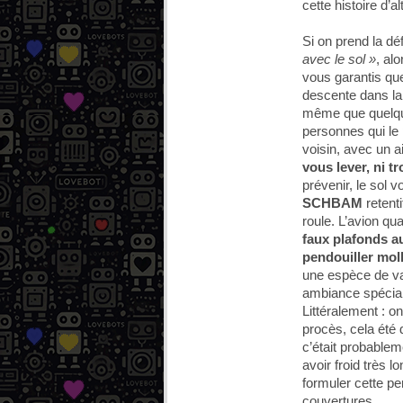
cette histoire d’
Si on prend la dé
avec le sol »
, al
vous garantis qu
descente dans la 
même que quelque
personnes qui le 
voisin, avec un a
vous lever, ni t
prévenir, le sol 
SCHBAM
retent
roule. L’avion qua
faux plafonds a
pendouiller mol
une espèce de va
ambiance spécial
Littéralement : on
procès, cela été 
c’était probable
avoir froid très l
formuler cette p
couvertures….