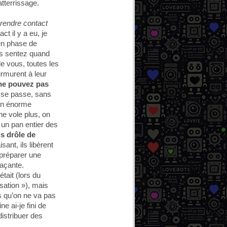
atterrissage.
prendre contact
t il y a eu, je
 en phase de
ous sentez quand
 vous, toutes les
urmurent à leur
ne pouvez pas
 se passe, sans
 un énorme
ne vole plus, on
: un pan entier des
s drôle de
isant, ils libèrent
 préparer une
laçante.
était (lors du
sation »), mais
 qu’on ne va pas
ne ai-je fini de
istribuer des