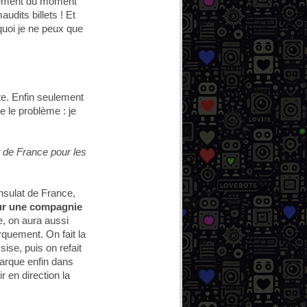
alement du moment
dits billets ! Et
quoi je ne peux que
lte. Enfin seulement
e le problème : je
 de France pour les
nsulat de France,
r une compagnie
e, on aura aussi
rquement. On fait la
sise, puis on refait
barque enfin dans
r en direction la