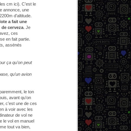
es cm ici). C’est le
ite annonce, une
2200m d’altitude.
lote a fait une
i de cerveza
. Je
savez, ces
e en fait partie.
cts, assénés
our ça qu’on peut
base, qu’un avion
pparemment, le ton
puis, avant qu’on
er, c’est une de ces
en à voir avec les
dinateur de vol ne
re le vol en manuel
mme tout va bien,