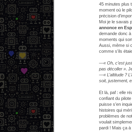
45 minutes plus t
moment où le pil
précision d’impor
Moi je le savais 
annonce en Espag
demande donc à ma
moments qui sont 
Aussi, même si c’
comme s’ils étai
—« Oh, c’est just
pas décoller »
. J
—« L’altitude ? L
soit, justement, e
Et là, paf : elle r
confiant du pilot
puisse s’en inqui
histoires qui mér
problèmes de notre
voulait simplemen
pardi ! Mais ça à