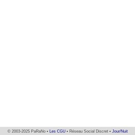
© 2003-2025 PaRaNo •
Les CGU
• Réseau Social Discret •
Jour/Nuit