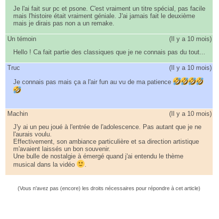
Je l'ai fait sur pc et psone. C'est vraiment un titre spécial, pas facile
mais l'histoire était vraiment géniale. J'ai jamais fait le deuxième
mais je dirais pas non a un remake.
Un témoin
(
Il y a 10 mois
)
Hello ! Ca fait partie des classiques que je ne connais pas du tout...
Truc
(
Il y a 10 mois
)
Je connais pas mais ça a l'air fun au vu de ma patience
Machin
(
Il y a 10 mois
)
J'y ai un peu joué à l'entrée de l'adolescence. Pas autant que je ne
l'aurais voulu.
Effectivement, son ambiance particulière et sa direction artistique
m'avaient laissés un bon souvenir.
Une bulle de nostalgie à émergé quand j'ai entendu le thème
musical dans la vidéo
.
(Vous n'avez pas (encore) les droits nécessaires pour répondre à cet article)