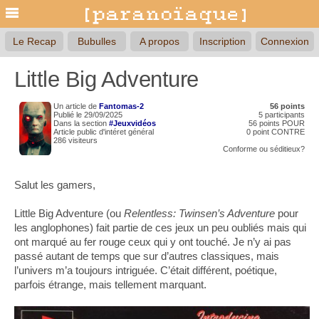
Le Recap
Bubulles
A propos
Inscription
Connexion
Little Big Adventure
Un article de
Fantomas-2
56 points
Publié le 29/09/2025
5 participants
Dans la section
#Jeuxvidéos
56 points POUR
Article public d'intéret général
0 point CONTRE
286 visiteurs
Conforme
ou
séditieux?
Salut les gamers,
Little Big Adventure (ou
Relentless: Twinsen’s Adventure
pour
les anglophones) fait partie de ces jeux un peu oubliés mais qui
ont marqué au fer rouge ceux qui y ont touché. Je n’y ai pas
passé autant de temps que sur d’autres classiques, mais
l’univers m’a toujours intriguée. C’était différent, poétique,
parfois étrange, mais tellement marquant.