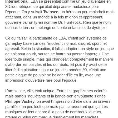
International
, LBA se présentait comme un jeu d’aventure en
3D isométrique, ce qui était déjà assez audacieux pour
l’époque. On y suivait
Twinsen
, un héros un peu maladroit mais
attachant, dans un monde à la fois mignon et oppressant,
gouverné par un tyran nommé Dr. FunFrock. Rien que le nom
donnait le ton : un mélange de conte enfantin et de dystopie.
Ce qui faisait la particularité de LBA, c’était son système de
gameplay basé sur des "modes" : normal, discret, sportif et
agressif. Selon la situation, il fallait adapter son style de jeu, que
ce soit pour courir, sauter, se battre ou passer inaperçu. Une
idée toute simple, mais qui changeait complètement la manière
d’aborder les puzzles et les combats. Et puis il y avait cette
liberté d’exploration : pour un jeu des années 90, c’était une
petite claque de pouvoir se balader d’île en île, avec une
impression d’ouverture rare pour l’époque.
L’ambiance, elle, était unique. Entre les graphismes colorés
mais parfois inquiétants et la bande-son envoûtante signée
Philippe Vachey
, on avait l’impression d’être dans un univers
parallèle, un peu loufoque mais pas si rassurant que ça. Les
musiques collent encore à la peau de nombreux joueurs,
preuve qu’elles ont marqué durablement les mémoires.