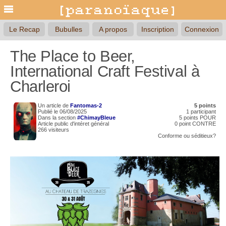
Le Recap
Bubulles
A propos
Inscription
Connexion
The Place to Beer,
International Craft Festival à
Charleroi
Un article de
Fantomas-2
5 points
Publié le 06/08/2025
1 participant
Dans la section
#ChimayBleue
5 points POUR
Article public d'intéret général
0 point CONTRE
266 visiteurs
Conforme
ou
séditieux?