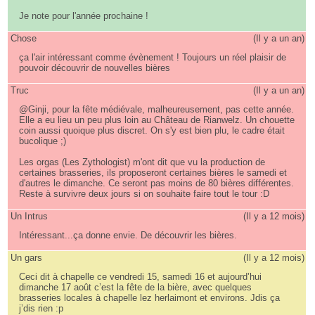
Je note pour l'année prochaine !
Chose
(
Il y a un an
)
ça l'air intéressant comme évènement ! Toujours un réel plaisir de
pouvoir découvrir de nouvelles bières
Truc
(
Il y a un an
)
@Ginji, pour la fête médiévale, malheureusement, pas cette année.
Elle a eu lieu un peu plus loin au Château de Rianwelz. Un chouette
coin aussi quoique plus discret. On s'y est bien plu, le cadre était
bucolique ;)
Les orgas (Les Zythologist) m'ont dit que vu la production de
certaines brasseries, ils proposeront certaines bières le samedi et
d'autres le dimanche. Ce seront pas moins de 80 bières différentes.
Reste à survivre deux jours si on souhaite faire tout le tour :D
Un Intrus
(
Il y a 12 mois
)
Intéressant...ça donne envie. De découvrir les bières.
Un gars
(
Il y a 12 mois
)
Ceci dit à chapelle ce vendredi 15, samedi 16 et aujourd’hui
dimanche 17 août c’est la fête de la bière, avec quelques
brasseries locales à chapelle lez herlaimont et environs. Jdis ça
j’dis rien :p