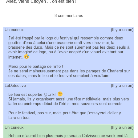
Allez, viens Citoyen ... on est bien !
8 commentaires
Un curieux
(
Il y a un an
)
J'ai été frappé par le logo du festival qui ressemble comme deux
gouttes d'eau à celui d'une brasserie craft vers chez moi, la
brasserie des ducs. Mais ce ne sont sûrement pas les deux seuls à
avoir imaginé ce logo, ou à l'avoir adapté d'un visuel existant sur
internet.
Merci pour le partage de l'info !
Je ne serai malheureusement pas dans les parages de Charleroi sur
ces dates, mais le lieu et le festival semblent à voir/faire.
LeDétective
(
Il y a un an
)
Le lieu est superbe @Enkil
Si jamais, ils y organisent aussi une fête médiévale, mais plus vers
la fin du printemps début de l'été si mes souvenirs sont corrects.
Pour le festival, pas sur, mais peut-être que j'essayerai d'aller y
faire un tour.
Un curieux
(
Il y a un an
)
Roh ca m'aurait bien plus mais je serai a Calvisson ce week-end là.