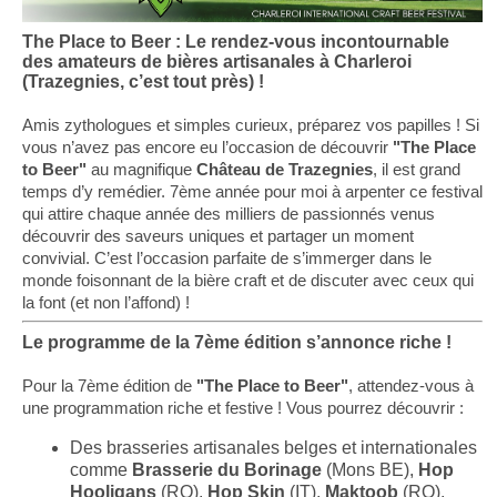
The Place to Beer : Le rendez-vous incontournable
des amateurs de bières artisanales à Charleroi
(Trazegnies, c’est tout près) !
Amis zythologues et simples curieux, préparez vos papilles ! Si
vous n’avez pas encore eu l’occasion de découvrir
"The Place
to Beer"
au magnifique
Château de Trazegnies
, il est grand
temps d’y remédier. 7ème année pour moi à arpenter ce festival
qui attire chaque année des milliers de passionnés venus
découvrir des saveurs uniques et partager un moment
convivial. C’est l’occasion parfaite de s’immerger dans le
monde foisonnant de la bière craft et de discuter avec ceux qui
la font (et non l’affond) !
Le programme de la 7ème édition s’annonce riche !
Pour la 7ème édition de
"The Place to Beer"
, attendez-vous à
une programmation riche et festive ! Vous pourrez découvrir :
Des brasseries artisanales belges et internationales
comme
Brasserie du Borinage
(Mons BE),
Hop
Hooligans
(RO),
Hop Skin
(IT),
Maktoob
(RO),