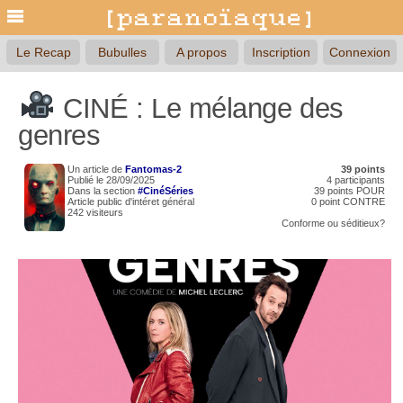
Le Recap
Bubulles
A propos
Inscription
Connexion
CINÉ : Le mélange des
genres
Un article de
Fantomas-2
39 points
Publié le 28/09/2025
4 participants
Dans la section
#CinéSéries
39 points POUR
Article public d'intéret général
0 point CONTRE
242 visiteurs
Conforme
ou
séditieux?