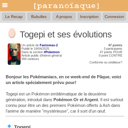
Le Recap
Bubulles
A propos
Inscription
Connexion
Togepi et ses évolutions
Un article de
Fantomas-2
47 points
Publié le 19/04/2025
3 participants
Dans la section
#Pokemon
47 points POUR
Article public d'intéret général
0 point CONTRE
394 visiteurs
Conforme
ou
séditieux?
Bonjour les Pokémaniacs, en ce week-end de Pâque, voici
un article spécialement prévu pour!
Togepi est un Pokémon emblématique de la deuxième
génération, introduit dans
Pokémon Or et Argent
. Il est surtout
connu pour être un des premiers Pokémon offerts à Ash dans
l’anime de manière "mystérieuse", car il sort d’un œuf.
Togepi