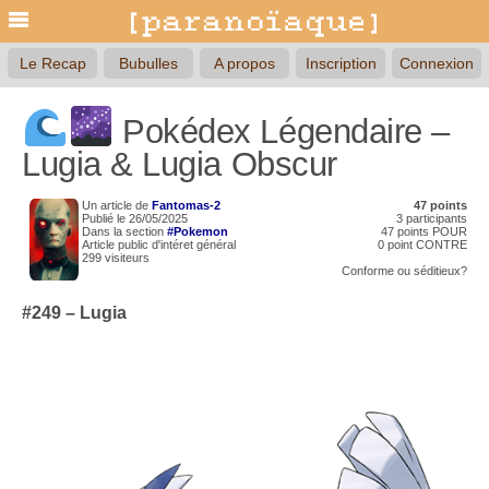
Le Recap
Bubulles
A propos
Inscription
Connexion
Pokédex Légendaire –
Lugia & Lugia Obscur
Un article de
Fantomas-2
47 points
Publié le 26/05/2025
3 participants
Dans la section
#Pokemon
47 points POUR
Article public d'intéret général
0 point CONTRE
299 visiteurs
Conforme
ou
séditieux?
#249 –
Lugia