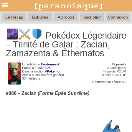
Le Recap
Bubulles
A propos
Inscription
Connexion
Pokédex Légendaire
– Trinité de Galar : Zacian,
Zamazenta & Éthernatos
Un article de
Fantomas-2
47 points
Publié le 12/05/2025
3 participants
Dans la section
#Pokemon
47 points POUR
Article public d'intéret général
0 point CONTRE
334 visiteurs
Conforme
ou
séditieux?
#888 –
Zacian
(Forme Épée Suprême)