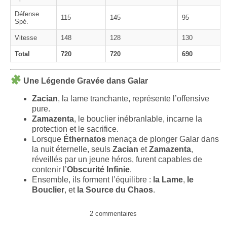
Défense
115
145
95
Spé.
Vitesse
148
128
130
Total
720
720
690
Une Légende Gravée dans Galar
Zacian
, la lame tranchante, représente l’offensive
pure.
Zamazenta
, le bouclier inébranlable, incarne la
protection et le sacrifice.
Lorsque
Éthernatos
menaça de plonger Galar dans
la nuit éternelle, seuls
Zacian
et
Zamazenta
,
réveillés par un jeune héros, furent capables de
contenir l’
Obscurité Infinie
.
Ensemble, ils forment l’équilibre :
la Lame
,
le
Bouclier
, et
la Source du Chaos
.
2 commentaires