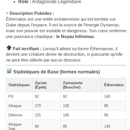
Rôle :
Antagoniste Légendaire
>
Description Pokédex :
Éthernatos est une entité extraterrestre qui est tombée sur
Galar depuis l’espace. Il est la source de l’énergie Dynamax,
mais son pouvoir est instable et dangereux. Son cœur renferme
une puissance chaotique :
le Noyau Infinimax
.
Fait terrifiant :
Lorsqu’il atteint sa forme Éthernamax, il
devient une créature divine de destruction, si puissante qu’elle
ne peut être utilisée par aucun dresseur.
Statistiques de Base (formes normales)
Zacian
Zamazenta
Statistiques
Éthernatos
(Épée)
(Bouclier)
PV
92
92
140
Attaque
170
130
85
Défense
115
145
95
Attaque
80
80
145
Spé.