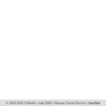
© 2003-2025 PaRaNo •
Les CGU
• Réseau Social Discret •
Jour/Nuit