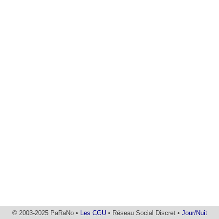
© 2003-2025 PaRaNo •
Les CGU
• Réseau Social Discret •
Jour/Nuit