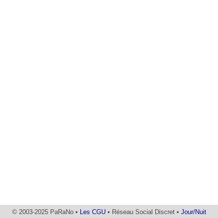
© 2003-2025 PaRaNo •
Les CGU
• Réseau Social Discret •
Jour/Nuit