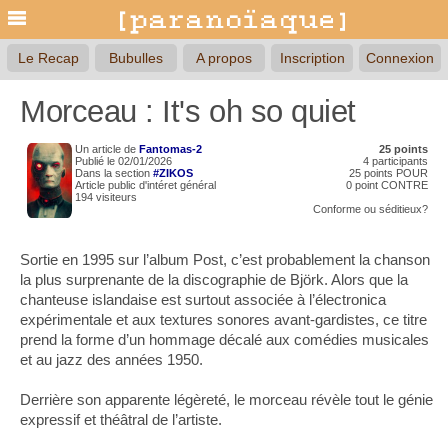
Le Recap
Bubulles
A propos
Inscription
Connexion
Morceau : It's oh so quiet
Un article de
Fantomas-2
25 points
Publié le 02/01/2026
4 participants
Dans la section
#ZIKOS
25 points POUR
Article public d'intéret général
0 point CONTRE
194 visiteurs
Conforme
ou
séditieux?
Sortie en 1995 sur l’album Post, c’est probablement la chanson
la plus surprenante de la discographie de Björk. Alors que la
chanteuse islandaise est surtout associée à l’électronica
expérimentale et aux textures sonores avant-gardistes, ce titre
prend la forme d’un hommage décalé aux comédies musicales
et au jazz des années 1950.
Derrière son apparente légèreté, le morceau révèle tout le génie
expressif et théâtral de l’artiste.