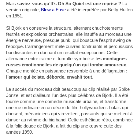
Mais
saviez-vous qu’It’s Oh So Quiet est une reprise ?
La
version originale,
Blow a Fuse
a été interprétée par Betty Hutton
en 1951.
Si Björk en conserve la structure, alternant chuchotements
feutrés et explosions orchestrales, elle insuffle au morceau une
énergie nerveuse, presque punk, qui bouscule l’esprit swing de
l’époque. L’arrangement mêle cuivres tonitruants et percussions
bondissantes en donnant un résultat exceptionnel. Cette
alternance entre calme et tumulte symbolise
les montagnes
russes émotionnelles de quelqu’un qui tombe amoureux
.
Chaque montée en puissance ressemble à une déflagration :
l’amour qui éclate, déborde, envahit tout
.
Le succès du morceau doit beaucoup au clip réalisé par Spike
Jonze, et est d’ailleurs l’un des plus célèbres de Björk. Il a été
tourné comme une comédie musicale urbaine, et transforme
une rue ordinaire en un décor de film hollywoodien : balais qui
dansent, mécaniciens qui virevoltent, passants qui se mettent à
danser au rythme du big band. Cette esthétique rétro, combinée
à la folie douce de Björk, a fait du clip une œuvre culte des
années 1990.