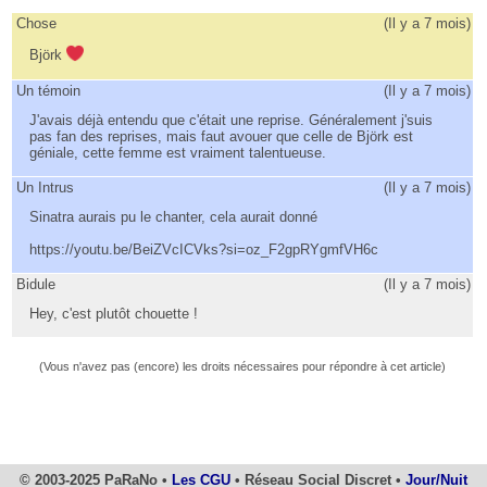
Chose
(
Il y a 7 mois
)
Björk
Un témoin
(
Il y a 7 mois
)
J'avais déjà entendu que c'était une reprise. Généralement j'suis
pas fan des reprises, mais faut avouer que celle de Björk est
géniale, cette femme est vraiment talentueuse.
Un Intrus
(
Il y a 7 mois
)
Sinatra aurais pu le chanter, cela aurait donné
https://youtu.be/BeiZVcICVks?si=oz_F2gpRYgmfVH6c
Bidule
(
Il y a 7 mois
)
Hey, c'est plutôt chouette !
(Vous n'avez pas (encore) les droits nécessaires pour répondre à cet article)
© 2003-2025 PaRaNo •
Les CGU
• Réseau Social Discret •
Jour/Nuit