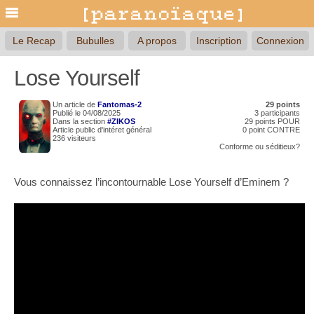
Le Recap
Bubulles
A propos
Inscription
Connexion
Lose Yourself
Un article de
Fantomas-2
29 points
Publié le 04/08/2025
3 participants
Dans la section
#ZIKOS
29 points POUR
Article public d'intéret général
0 point CONTRE
236 visiteurs
Conforme
ou
séditieux?
Vous connaissez l’incontournable Lose Yourself d’Eminem ?