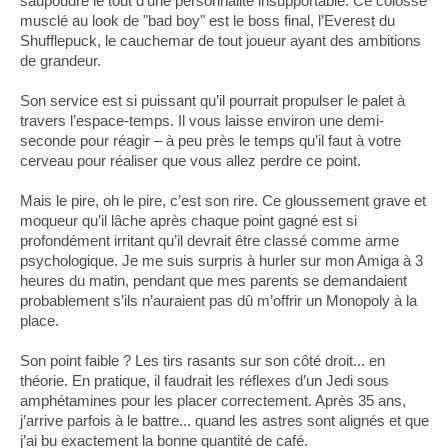
saupoudre le tout d’une personnalité insupportable. Ce colosse
musclé au look de "bad boy" est le boss final, l’Everest du
Shufflepuck, le cauchemar de tout joueur ayant des ambitions
de grandeur.
Son service est si puissant qu’il pourrait propulser le palet à
travers l’espace-temps. Il vous laisse environ une demi-
seconde pour réagir – à peu près le temps qu’il faut à votre
cerveau pour réaliser que vous allez perdre ce point.
Mais le pire, oh le pire, c’est son rire. Ce gloussement grave et
moqueur qu’il lâche après chaque point gagné est si
profondément irritant qu’il devrait être classé comme arme
psychologique. Je me suis surpris à hurler sur mon Amiga à 3
heures du matin, pendant que mes parents se demandaient
probablement s’ils n’auraient pas dû m’offrir un Monopoly à la
place.
Son point faible ? Les tirs rasants sur son côté droit... en
théorie. En pratique, il faudrait les réflexes d’un Jedi sous
amphétamines pour les placer correctement. Après 35 ans,
j’arrive parfois à le battre... quand les astres sont alignés et que
j’ai bu exactement la bonne quantité de café.