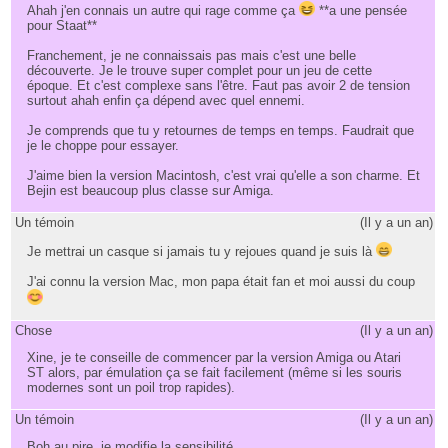
Ahah j'en connais un autre qui rage comme ça
**a une pensée
pour Staat**
Franchement, je ne connaissais pas mais c'est une belle
découverte. Je le trouve super complet pour un jeu de cette
époque. Et c'est complexe sans l'être. Faut pas avoir 2 de tension
surtout ahah enfin ça dépend avec quel ennemi.
Je comprends que tu y retournes de temps en temps. Faudrait que
je le choppe pour essayer.
J'aime bien la version Macintosh, c'est vrai qu'elle a son charme. Et
Bejin est beaucoup plus classe sur Amiga.
Un témoin
(
Il y a un an
)
Je mettrai un casque si jamais tu y rejoues quand je suis là
J'ai connu la version Mac, mon papa était fan et moi aussi du coup
Chose
(
Il y a un an
)
Xine, je te conseille de commencer par la version Amiga ou Atari
ST alors, par émulation ça se fait facilement (même si les souris
modernes sont un poil trop rapides).
Un témoin
(
Il y a un an
)
Boh au pire, je modifie la sensibilité.