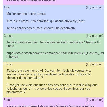
Truc
(
Il y a un an
)
Moi lancer des souris jamais
Très belle propa, très détaillée, qui donne envie d'y jouer.
Je ne connais pas du tout, encore une découverte
Chose
(
Il y a un an
)
Je ne connaissais pas. Je vois une version Cantina sur Steam à 10
euros :
https://store.steampowered.com/app/259510/Shufflepuck_Cantina_Delu
l=french
Chose
(
Il y a un an
)
J'avais lu en premier du Air Jockey. Je m'suis dit keuwah y a
vraiment des gens qui font semblant de faire des courses de
chevaux dans leur salon ?!
Sinon j'ai une vraie question : t'as pas peur que ta vieille disquette
te lâche un jour ? Y a encore des copies disponibles sur ces
plateformes ?
Bidule
(
Il y a un an
)
Y'a encore énormément de copies d'ailleurs c'est ce que j'utilise