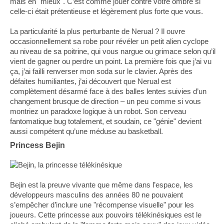
mais en "mieux". C’est comme jouer contre votre ombre si
celle-ci était prétentieuse et légèrement plus forte que vous.
La particularité la plus perturbante de Nerual ? Il ouvre
occasionnellement sa robe pour révéler un petit alien cyclope
au niveau de sa poitrine, qui vous nargue ou grimace selon qu’il
vient de gagner ou perdre un point. La première fois que j’ai vu
ça, j’ai failli renverser mon soda sur le clavier. Après des
défaites humiliantes, j’ai découvert que Nerual est
complètement désarmé face à des balles lentes suivies d’un
changement brusque de direction – un peu comme si vous
montriez un paradoxe logique à un robot. Son cerveau
fantomatique bug totalement, et soudain, ce "génie" devient
aussi compétent qu’une méduse au basketball.
Princess Bejin
Bejin est la preuve vivante que même dans l’espace, les
développeurs masculins des années 80 ne pouvaient
s’empêcher d’inclure une "récompense visuelle" pour les
joueurs. Cette princesse aux pouvoirs télékinésiques est le