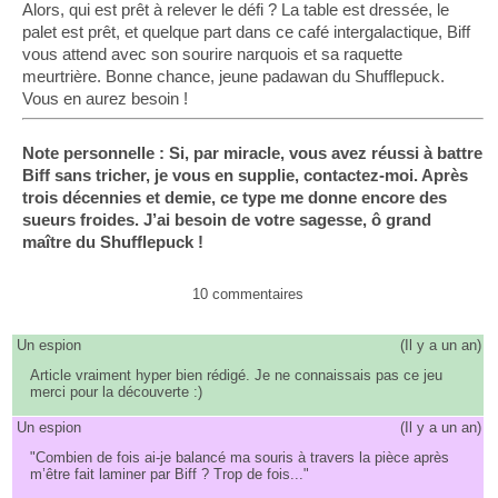
Alors, qui est prêt à relever le défi ? La table est dressée, le
palet est prêt, et quelque part dans ce café intergalactique, Biff
vous attend avec son sourire narquois et sa raquette
meurtrière. Bonne chance, jeune padawan du Shufflepuck.
Vous en aurez besoin !
Note personnelle : Si, par miracle, vous avez réussi à battre
Biff sans tricher, je vous en supplie, contactez-moi. Après
trois décennies et demie, ce type me donne encore des
sueurs froides. J’ai besoin de votre sagesse, ô grand
maître du Shufflepuck !
10 commentaires
Un espion
(
Il y a un an
)
Article vraiment hyper bien rédigé. Je ne connaissais pas ce jeu
merci pour la découverte :)
Un espion
(
Il y a un an
)
"Combien de fois ai-je balancé ma souris à travers la pièce après
m’être fait laminer par Biff ? Trop de fois..."