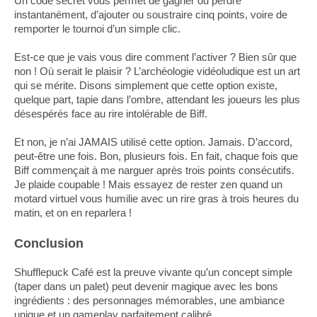
Un code secret vous permet de gagner ou perdre
instantanément, d’ajouter ou soustraire cinq points, voire de
remporter le tournoi d’un simple clic.
Est-ce que je vais vous dire comment l’activer ? Bien sûr que
non ! Où serait le plaisir ? L’archéologie vidéoludique est un art
qui se mérite. Disons simplement que cette option existe,
quelque part, tapie dans l’ombre, attendant les joueurs les plus
désespérés face au rire intolérable de Biff.
Et non, je n’ai JAMAIS utilisé cette option. Jamais. D’accord,
peut-être une fois. Bon, plusieurs fois. En fait, chaque fois que
Biff commençait à me narguer après trois points consécutifs.
Je plaide coupable ! Mais essayez de rester zen quand un
motard virtuel vous humilie avec un rire gras à trois heures du
matin, et on en reparlera !
Conclusion
Shufflepuck Café est la preuve vivante qu’un concept simple
(taper dans un palet) peut devenir magique avec les bons
ingrédients : des personnages mémorables, une ambiance
unique et un gameplay parfaitement calibré.