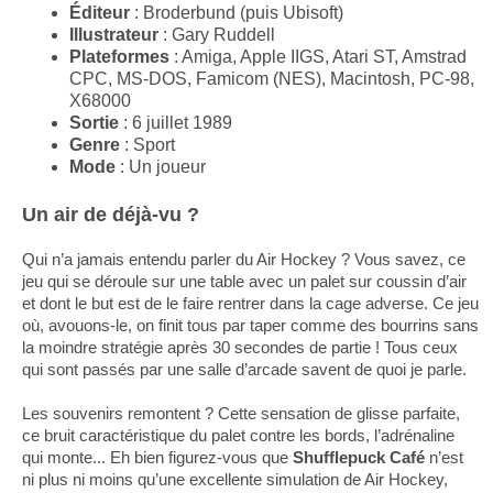
Éditeur
: Broderbund (puis Ubisoft)
Illustrateur
: Gary Ruddell
Plateformes
: Amiga, Apple IIGS, Atari ST, Amstrad
CPC, MS-DOS, Famicom (NES), Macintosh, PC-98,
X68000
Sortie
: 6 juillet 1989
Genre
: Sport
Mode
: Un joueur
Un air de déjà-vu ?
Qui n’a jamais entendu parler du Air Hockey ? Vous savez, ce
jeu qui se déroule sur une table avec un palet sur coussin d’air
et dont le but est de le faire rentrer dans la cage adverse. Ce jeu
où, avouons-le, on finit tous par taper comme des bourrins sans
la moindre stratégie après 30 secondes de partie ! Tous ceux
qui sont passés par une salle d’arcade savent de quoi je parle.
Les souvenirs remontent ? Cette sensation de glisse parfaite,
ce bruit caractéristique du palet contre les bords, l’adrénaline
qui monte... Eh bien figurez-vous que
Shufflepuck Café
n’est
ni plus ni moins qu’une excellente simulation de Air Hockey,