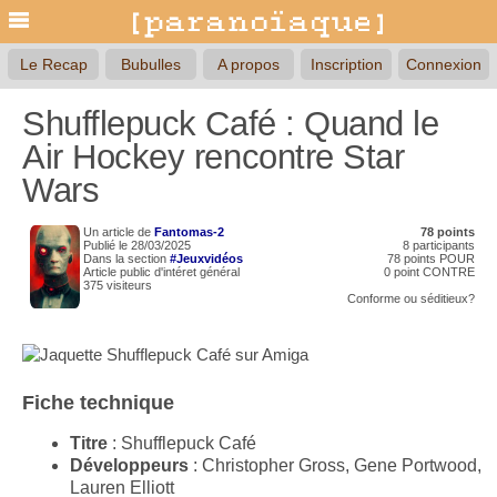
Le Recap
Bubulles
A propos
Inscription
Connexion
Shufflepuck Café : Quand le
Air Hockey rencontre Star
Wars
Un article de
Fantomas-2
78 points
Publié le 28/03/2025
8 participants
Dans la section
#Jeuxvidéos
78 points POUR
Article public d'intéret général
0 point CONTRE
375 visiteurs
Conforme
ou
séditieux?
Fiche technique
Titre
: Shufflepuck Café
Développeurs
: Christopher Gross, Gene Portwood,
Lauren Elliott