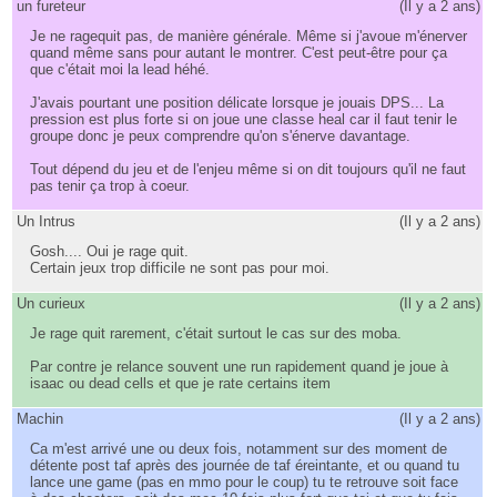
un fureteur
(
Il y a 2 ans
)
Je ne ragequit pas, de manière générale. Même si j'avoue m'énerver
quand même sans pour autant le montrer. C'est peut-être pour ça
que c'était moi la lead héhé.
J'avais pourtant une position délicate lorsque je jouais DPS... La
pression est plus forte si on joue une classe heal car il faut tenir le
groupe donc je peux comprendre qu'on s'énerve davantage.
Tout dépend du jeu et de l'enjeu même si on dit toujours qu'il ne faut
pas tenir ça trop à coeur.
Un Intrus
(
Il y a 2 ans
)
Gosh.... Oui je rage quit.
Certain jeux trop difficile ne sont pas pour moi.
Un curieux
(
Il y a 2 ans
)
Je rage quit rarement, c'était surtout le cas sur des moba.
Par contre je relance souvent une run rapidement quand je joue à
isaac ou dead cells et que je rate certains item
Machin
(
Il y a 2 ans
)
Ca m'est arrivé une ou deux fois, notamment sur des moment de
détente post taf après des journée de taf éreintante, et ou quand tu
lance une game (pas en mmo pour le coup) tu te retrouve soit face