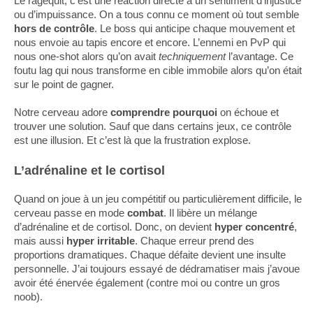
Le ragequit, c’est une réaction directe à un sentiment d’injustice
ou d’impuissance. On a tous connu ce moment où tout semble
hors de contrôle
. Le boss qui anticipe chaque mouvement et
nous envoie au tapis encore et encore. L’ennemi en PvP qui
nous one-shot alors qu’on avait
techniquement
l’avantage. Ce
foutu lag qui nous transforme en cible immobile alors qu’on était
sur le point de gagner.
Notre cerveau adore
comprendre pourquoi
on échoue et
trouver une solution. Sauf que dans certains jeux, ce contrôle
est une illusion. Et c’est là que la frustration explose.
L’adrénaline et le cortisol
Quand on joue à un jeu compétitif ou particulièrement difficile, le
cerveau passe en mode
combat
. Il libère un mélange
d’adrénaline et de cortisol. Donc, on devient
hyper concentré
,
mais aussi
hyper irritable
. Chaque erreur prend des
proportions dramatiques. Chaque défaite devient une insulte
personnelle. J’ai toujours essayé de dédramatiser mais j’avoue
avoir été énervée également (contre moi ou contre un gros
noob).