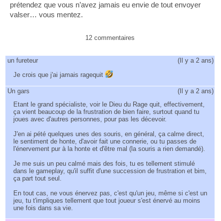
prétendez que vous n’avez jamais eu envie de tout envoyer
valser… vous mentez.
12 commentaires
un fureteur
(
Il y a 2 ans
)
Je crois que j'ai jamais ragequit
Un gars
(
Il y a 2 ans
)
Etant le grand spécialiste, voir le Dieu du Rage quit, effectivement,
ça vient beaucoup de la frustration de bien faire, surtout quand tu
joues avec d'autres personnes, pour pas les décevoir.
J'en ai pété quelques unes des souris, en général, ça calme direct,
le sentiment de honte, d'avoir fait une connerie, ou tu passes de
l'énervement pur à la honte et d'être mal (la souris a rien demandé).
Je me suis un peu calmé mais des fois, tu es tellement stimulé
dans le gameplay, qu'il suffit d'une succession de frustration et bim,
ça part tout seul.
En tout cas, ne vous énervez pas, c'est qu'un jeu, même si c'est un
jeu, tu t'impliques tellement que tout joueur s'est énervé au moins
une fois dans sa vie.