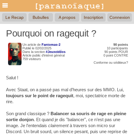
Le Recap
Bubulles
A propos
Inscription
Connexion
Pourquoi on ragequit ?
Un article de
Fantomas-2
90 points
Publié le 02/02/2025
10 participants
Dans la section
#Jeuxvidéos
90 points POUR
Article public d'intéret général
0 point CONTRE
759 visiteurs
Conforme
ou
séditieux?
Salut !
Avec Staat, on a passé pas mal d’heures sur des MMO. Lui,
toujours sur le point de ragequit
, moi, spectatrice morte de
rire.
Son grand classique ?
Balancer sa souris de rage en pleine
sortie donjon
. Et quand je dis "balancer", ce n’est pas une
image. Je l’entendais
clairement
à travers son micro sur
Discord. Un bruit sourd, un silence pesant, puis une reprise de