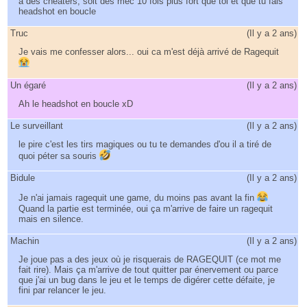
à des cheaters, soit des mec 10 fois plus fort que toi et que tu fais
headshot en boucle
Truc
(
Il y a 2 ans
)
Je vais me confesser alors... oui ca m'est déjà arrivé de Ragequit
Un égaré
(
Il y a 2 ans
)
Ah le headshot en boucle xD
Le surveillant
(
Il y a 2 ans
)
le pire c'est les tirs magiques ou tu te demandes d'ou il a tiré de
quoi péter sa souris
Bidule
(
Il y a 2 ans
)
Je n'ai jamais ragequit une game, du moins pas avant la fin
Quand la partie est terminée, oui ça m'arrive de faire un ragequit
mais en silence.
Machin
(
Il y a 2 ans
)
Je joue pas a des jeux où je risquerais de RAGEQUIT (ce mot me
fait rire). Mais ça m'arrive de tout quitter par énervement ou parce
que j'ai un bug dans le jeu et le temps de digérer cette défaite, je
fini par relancer le jeu.