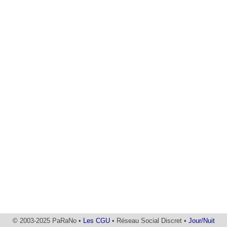
© 2003-2025 PaRaNo •
Les CGU
• Réseau Social Discret •
Jour/Nuit