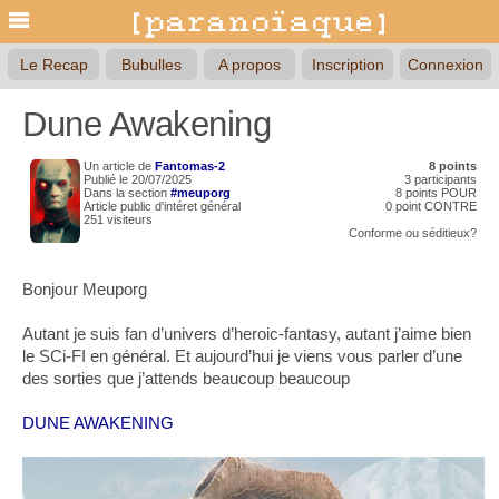
Le Recap
Bubulles
A propos
Inscription
Connexion
Dune Awakening
Un article de
Fantomas-2
8 points
Publié le 20/07/2025
3 participants
Dans la section
#meuporg
8 points POUR
Article public d'intéret général
0 point CONTRE
251 visiteurs
Conforme
ou
séditieux?
Bonjour Meuporg
Autant je suis fan d’univers d’heroic-fantasy, autant j’aime bien
le SCi-FI en général. Et aujourd’hui je viens vous parler d’une
des sorties que j’attends beaucoup beaucoup
DUNE AWAKENING