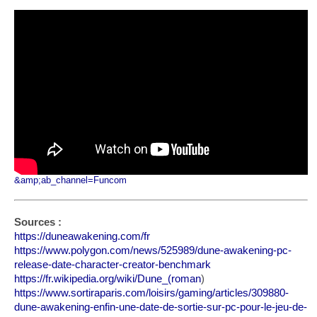
&amp;ab_channel=Funcom
Sources :
https://duneawakening.com/fr
https://www.polygon.com/news/525989/dune-awakening-pc-
release-date-character-creator-benchmark
https://fr.wikipedia.org/wiki/Dune_(roman
)
https://www.sortiraparis.com/loisirs/gaming/articles/309880-
dune-awakening-enfin-une-date-de-sortie-sur-pc-pour-le-jeu-de-